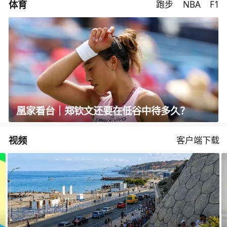
体育
跑步
NBA
F1
凰家看台｜郑钦文还要在低谷中待多久？
视频
客户端下载