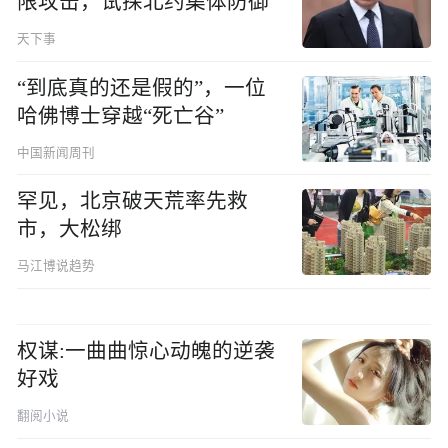
限攻击，试探北约集体防御
天下事
“到底真的还是假的”，一位
哈佛博士穿越“死亡谷”
中国新闻周刊
罕见，北京破天荒率先救
市，大松绑
马江博说趋势
权谋:一曲曲惊心动魄的逆袭
好戏
翻阅小说