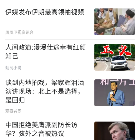
伊媒发布伊朗最高领袖视频
凤凰卫视资讯台
人间政道:漫漫仕途幸有红颜
知己
翻阅小说
谈到内地拍戏，梁家辉泪洒
演讲现场：北上不是选择，
是回归
观察者网
中国拒绝美鹰派副防长访
华？弦外之音被热议