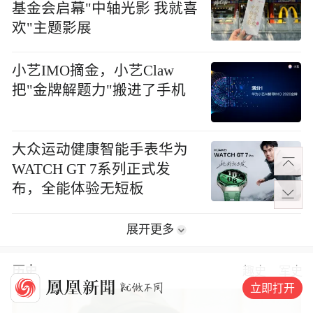
基金会启幕"中轴光影 我就喜
欢"主题影展
小艺IMO摘金，小艺Claw
把"金牌解题力"搬进了手机
大众运动健康智能手表华为
WATCH GT 7系列正式发
布，全能体验无短板
展开更多
历史
趣史
军史
立即打开