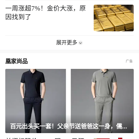
一周涨超7%！金价大涨，原
因找到了
展开更多
凰家尚品
百元出头买一套！父亲节送爸爸这一身，儒雅有型还凉爽