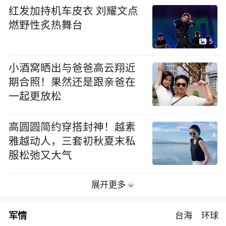
红发加持机车皮衣 刘耀文点
燃野性炙热舞台
5
小酒窝晒出与爸爸高云翔近
期合照！果然还是跟亲爸在
一起更放松
高圆圆简约穿搭封神！越素
雅越动人，三套初秋夏末私
服松弛又大气
展开更多
军情
台海
环球