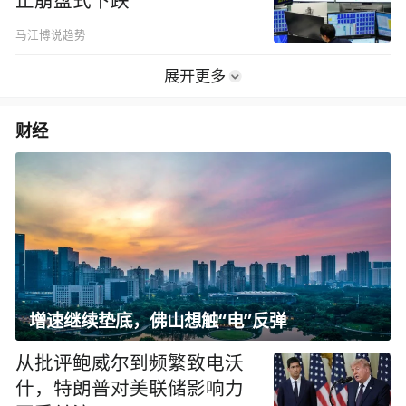
止崩盘式下跌
马江博说趋势
展开更多
财经
增速继续垫底，佛山想触“电”反弹
从批评鲍威尔到频繁致电沃
什，特朗普对美联储影响力