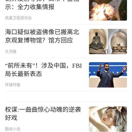
示：全力收集情报
凤凰卫视资讯台
海口疑似被盗佛像已搬离北
京观复博物馆？馆方回应
大河报
“前所未有”！涉及中国，FBI
局长最新表态
环球时报
权谋:一曲曲惊心动魄的逆袭
好戏
翻阅小说