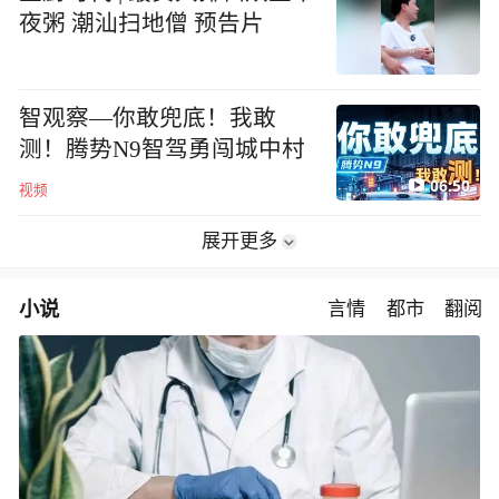
夜粥 潮汕扫地僧 预告片
智观察—你敢兜底！我敢
测！腾势N9智驾勇闯城中村
06:50
视频
展开更多
小说
言情
都市
翻阅