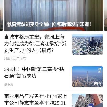
身全屋C位 都后悔没早知道！
上海未建成的地
当城市格局重塑，安澜上海
为何能成为徐汇滨江承接“新
质生产力”的人居锚点？
凤凰网房产北京
596米！中国新第三高楼“钻
石顶”首吊成功
9
楼上楼
商业用品与服务行业174家上
市公司静态市盈率平均25.01