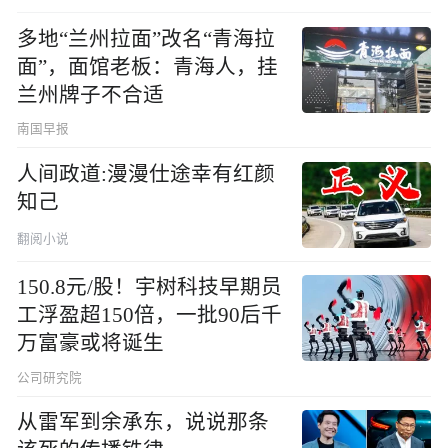
多地“兰州拉面”改名“青海拉
面”，面馆老板：青海人，挂
兰州牌子不合适
南国早报
人间政道:漫漫仕途幸有红颜
知己
翻阅小说
150.8元/股！宇树科技早期员
工浮盈超150倍，一批90后千
万富豪或将诞生
公司研究院
从雷军到余承东，说说那条