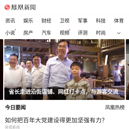
资讯
娱乐
财经
卫视
军事
科技
体育
小说
房产
汽车
视频
评测
时尚
省长走进沿街店铺、网红打卡点，与游客交流
今日要闻
凤凰热榜
如何把百年大党建设得更加坚强有力？
央视新闻