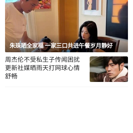
朱珠晒全家福 一家三口共进午餐岁月静好
周杰伦不受私生子传闻困扰
更新社媒晒雨天打网球心情
舒畅