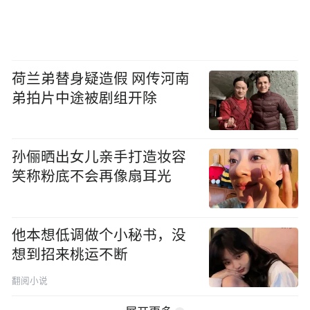
荷兰弟替身疑造假 网传河南
弟拍片中途被剧组开除
孙俪晒出女儿亲手打造妆容
笑称粉底不会再像扇耳光
他本想低调做个小秘书，没
想到招来桃运不断
翻阅小说