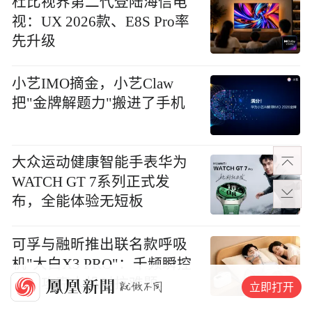
杜比视界第二代登陆海信电
视：UX 2026款、E8S Pro率
先升级
小艺IMO摘金，小艺Claw
把"金牌解题力"搬进了手机
大众运动健康智能手表华为
WATCH GT 7系列正式发
布，全能体验无短板
可孚与融昕推出联名款呼吸
机"大白X3 PRO"：千频瞬控
算法攻克人机对抗难题
立即打开