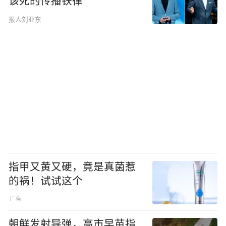
该死的传播铁律
报人刘亚东
指甲又黄又硬，竟是真菌惹
的祸！试试这个
朝鲜发射导弹，高市早苗指