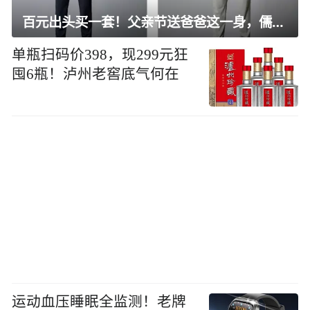
百元出头买一套！父亲节送爸爸这一身，儒雅有型还凉爽
单瓶扫码价398，现299元狂
囤6瓶！泸州老窖底气何在
运动血压睡眠全监测！老牌