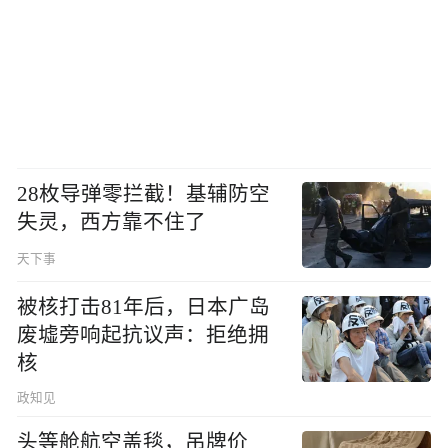
28枚导弹零拦截！基辅防空
失灵，西方靠不住了
天下事
被核打击81年后，日本广岛
废墟旁响起抗议声：拒绝拥
核
政知见
头等舱航空盖毯，吊牌价