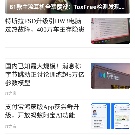
81款主流耳机全军覆没：ToxFree检测发现均含对人体有害化学物质
特斯拉FSD升级引HW3电脑
过热故障，400万车主存隐患
国内已知最大规模！消息称
字节跳动正讨论训练超5万亿
参数模型
IT之家
支付宝鸿蒙版App获尝鲜升
级，开放蚂蚁阿宝AI功能
IT之家