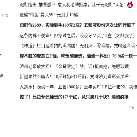
跑鞋跑出“推背感”？意大利老牌掀桌，让千元跑鞋“认怂”
这罐“带鱼”骨头59.9元到手10罐
凤凰最新报道
尊界MPV及华为新品发布会
扫码价2689，实际到手189元2瓶？五粮液股份这次让同行慌了
这条内裤不便宜！但穿过之后，咬咬牙又买了3盒（太舒服了
《味道》栏目追着拍的熏鸭腿！无明火、零香精，凭啥这么香
晓特别直
国新办：2026年上半年国民
重庆彭水山体崩塌救援现场
重庆彭水山
？
穿不脏的变态白T恤，吃饭随便造，油渍一抖没！79.9买一送一
经济运行情况
最新进展
会
泸州老窖放大招！「金马限定佳酿」近1折疯抢，绝版珍藏！
望
新疆果然不骗人！10斤鲜奶出1斤馅，奶味浓到直窜天灵盖！
大跳水！晚买一年，立省1000多？去年买ELLE拉杆箱的，哭
惊了！比拉菲还稀贵的17°干红，竟只卖几十块？酒圈疯抢