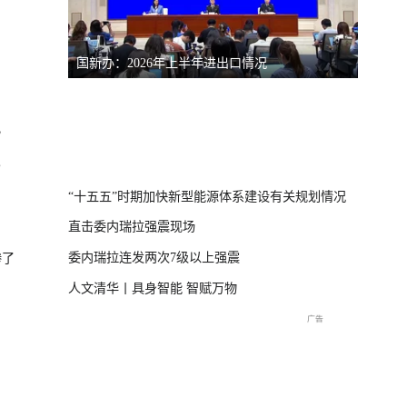
国新办：2026年上半年进出口情况
南宁市
）
？
体崩塌新闻发布
“十五五”时期加快新型能源体系建设有关规划情况
直击委内瑞拉强震现场
委内瑞拉连发两次7级以上强震
惨了
人文清华丨具身智能 智赋万物