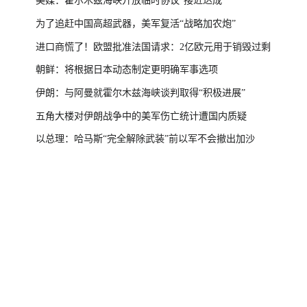
美媒：霍尔木兹海峡开放临时协议“接近达成”
为了追赶中国高超武器，美军复活“战略加农炮”
进口商慌了！欧盟批准法国请求：2亿欧元用于销毁过剩
朝鲜：将根据日本动态制定更明确军事选项
伊朗：与阿曼就霍尔木兹海峡谈判取得“积极进展”
五角大楼对伊朗战争中的美军伤亡统计遭国内质疑
以总理：哈马斯“完全解除武装”前以军不会撤出加沙