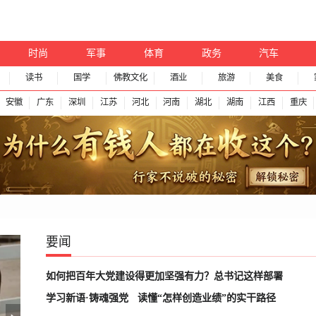
时尚
军事
体育
政务
汽车
读书
国学
佛教文化
酒业
旅游
美食
安徽
广东
深圳
江苏
河北
河南
湖北
湖南
江西
重庆
要闻
如何把百年大党建设得更加坚强有力？总书记这样部署
学习新语·铸魂强党
读懂“怎样创造业绩”的实干路径