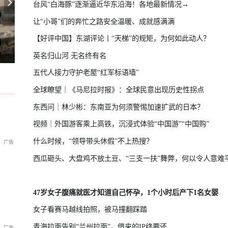
台风“白海豚”逐渐逼近华东沿海！各地最新情况→
让“小哥”们的奔忙之路安全温暖、成就感满满
【好评中国】东湖评论丨“天梯”的规矩，为何如此动人？
导弹，威慑日本意图明显
俄罗斯警告德国援乌：或招致灾难性
酒鬼
国际足联主席首次公开道歉
英名归山河 无名终有名
五代人接力守护老屋“红军标语墙”
全球瞭望｜《马尼拉时报》：全球民意出现历史性拐点
东西问｜林少彬：东南亚为何须警惕加速扩武的日本？
视频｜外国游客乘上高铁，沉浸式体验“中国游”“中国购”
什么时候，“领导带头休假”不上热搜？
西瓜砸头、大盘鸡不放土豆、“三支一扶”舞弊，何以令人意难
47岁女子腹痛就医才知道自己怀孕，1个小时后产下1名女婴
女子看赛马越线拍照，被马撞翻踩踏
青海拉面告别“兰州拉面”，借来的IP终要还