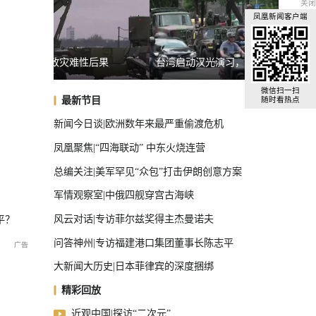
关闭
凤凰新闻客户端
后果
台湾启动汉光演习，学者：制造紧张局势捞预算
专家：
全球汽车前十，中国占了三把椅子
微信扫一扫
最新节目
随时看热点
新闻今日谈|欧洲数年来最严重偷渡危机
凤凰聚焦|“四海联动” 中东火烧连营
总编关注|美军罕见“众包”打击伊朗创意方案
军情观察室|中俄四舰穿宫古海峡
风云对话|专访菲尔兹奖得主杰曼诺夫
平？
问答神州|专访福建港口集团董事长陈志平
大新闻大历史|日本菲律宾的深度捆绑
精彩回放
近观中国|探访“二次元”