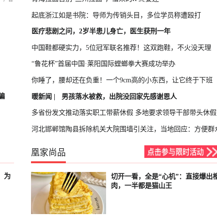
起底浙江如是书院：导师为传销头目，多位学员称遭殴打
医疗悲剧之问，2岁半患儿身亡，医生获刑一年
中国鞋都硬实力，5位冠军联名推荐！这双跑鞋，不火没天理
“鲁花杯”首届中国·莱阳国际螳螂拳大赛成功举办
你睡了，腰却还在负重！一个9cm高的小东西，让它终于下班
骗
暖新闻 |
男孩落水被救，出院没回家先感谢恩人
多省份发文推动落实职工带薪休假 多地要求领导干部带头休假
河北邯郸馆陶县拆除机关大院围墙引关注，当地回应：方便群
凰家尚品
，为
切开一看，全是“心机”：直接爆出
已结束
肉，一半都是猫山王