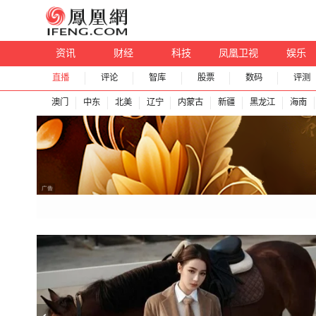
资讯
财经
科技
凤凰卫视
娱乐
直播
评论
智库
股票
数码
评测
澳门
中东
北美
辽宁
内蒙古
新疆
黑龙江
海南