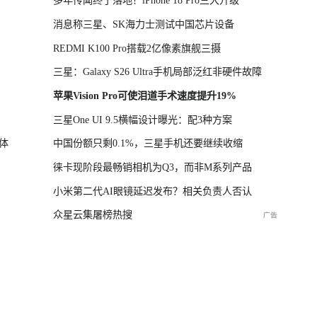
多年传闻终于落地！iPhone 18 Pro三大升级
消息称三星、SK海力士测试中国芯片设备
REDMI K100 Pro搭载2亿像素旗舰三摄
三星：Galaxy S26 Ultra手机局部泛红非硬件故障
苹果Vision Pro可使泪道手术速度提升19%
三星One UI 9.5横幅设计曝光：配3种方案
体
中国份额只剩0.1%，三星手机还要继续收缩
徕卡现阶段最畅销相机为Q3，而非M系列产品
小米第二代AI眼镜延迟发布？相关负责人否认
众星云集屠榜热搜