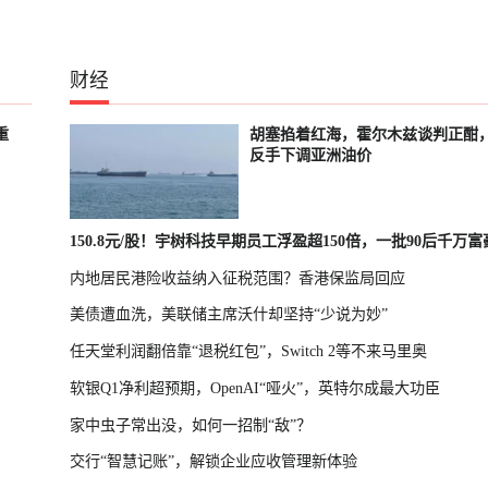
财经
重
胡塞掐着红海，霍尔木兹谈判正酣
反手下调亚洲油价
150.8元/股！宇树科技早期员工浮盈超150倍，一批90后千万
内地居民港险收益纳入征税范围？香港保监局回应
诞生
美债遭血洗，美联储主席沃什却坚持“少说为妙”
任天堂利润翻倍靠“退税红包”，Switch 2等不来马里奥
软银Q1净利超预期，OpenAI“哑火”，英特尔成最大功臣
家中虫子常出没，如何一招制“敌”？
交行“智慧记账”，解锁企业应收管理新体验