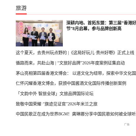
旅游
深耕内地、首拓东盟：第三届“香港
节”8月启幕，参与品牌创新高
这个夏天，去贵州玩点野的 |《这局好玩儿·贵州好嘢》正式上线
循路而来，共赴山海 | “文旅好品牌”2026年度案例征集启动
茅山亮相第四届香港文博会： 以道文化为纽带，探索中华文化
仁怀闪耀香港文博会，获颁中国酱酒文化国际传播创新案例
播新表达
「文韵中外 智旅全球」文旅品牌国际论坛
致敬中国荣耀·“旗迹见证官”2026年米兰之旅
中国民歌正在成为世界BGM！龚琳娜分享中国民歌如何被全球听