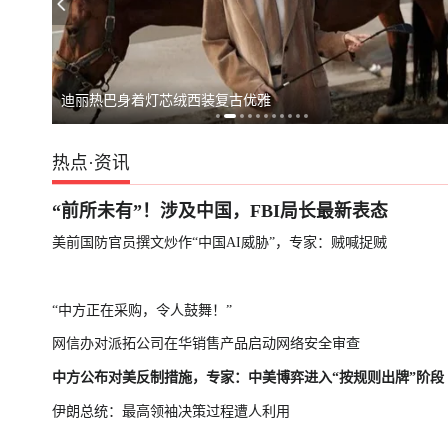
台湾启动汉光演习，学者：制造紧张局势捞预算
专家：朝鲜发射
茅台镇老饕从不问牌子，只问“有罗庆忠吗”，百元价位喝哭老
热点
·
资讯
“前所未有”！涉及中国，FBI局长最新表态
美前国防官员撰文炒作“中国AI威胁”，专家：贼喊捉贼
“中方正在采购，令人鼓舞！”
网信办对派拓公司在华销售产品启动网络安全审查
中方公布对美反制措施，专家：中美博弈进入“按规则出牌”阶段
伊朗总统：最高领袖决策过程遭人利用