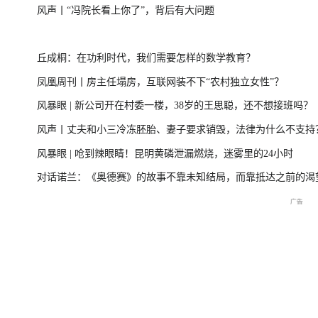
风声丨“冯院长看上你了”，背后有大问题
台风“美莎克”致广西多地受灾 直击防城港救援一
美伊局势缓和 
丘成桐：在功利时代，我们需要怎样的数学教育？
线
凤凰周刊丨房主任塌房，互联网装不下“农村独立女性”？
风暴眼 | 新公司开在村委一楼，38岁的王思聪，还不想接班吗？
直击海军舰艇编队在港开放
庆祝中国共产党成立105周
2026年菲尔兹奖揭
风声丨丈夫和小三冷冻胚胎、妻子要求销毁，法律为什么不支持
交流现场
年大会特别报道
播
风暴眼 | 呛到辣眼睛！昆明黄磷泄漏燃烧，迷雾里的24小时
对话诺兰：《奥德赛》的故事不靠未知结局，而靠抵达之前的渴