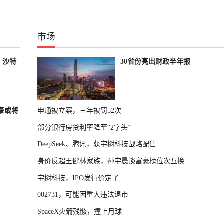
市场
，沙特
30省份亮出财政半年报
富豪或将
申通被立案，三年被罚52次
部分银行房贷利率降至“2字头”
DeepSeek、腾讯，获宇树科技战略配售
身价反超王健林家族，孙宇晨谈富豪榜位次互换
宇树科技，IPO发行价定了
002731，可能因重大违法退市
SpaceX火箭残骸，撞上月球