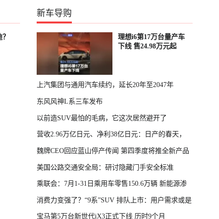
新车导购
迪？
理想i6第17万台量产车
下线 售24.98万元起
上汽集团与通用汽车续约，延长20年至2047年
东风风神L系三车发布
以前造SUV最怕的毛病，它这次居然避开了
营收2.96万亿日元、净利38亿日元：日产的春天，
魏牌CEO回应蓝山停产传闻 第四季度将推全新产品
回来了
美国公路交通安全局：研讨隐藏门手安全标准
乘联会：7月1-31日乘用车零售150.6万辆 新能源渗
消费力变强了？“9系”SUV 排队上市：用户需求或是
透率64.4%
宝马第5万台新世代iX3正式下线 历时9个月
主因