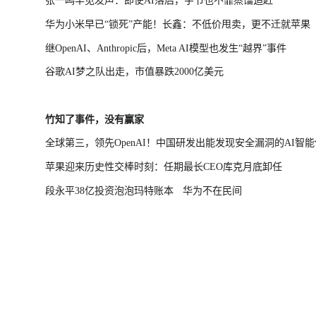
张一鸣罕见发声：即使AI落后，字节也不靠蒸馏追赶
华为小米早已“锁死”产能！长鑫：不低价甩卖，更不迁就苹果
继OpenAI、Anthropic后，Meta AI模型也发生“越界”事件
谷歌AI梦之队出走，市值暴跌2000亿美元
竹知了事件，没有赢家
全球第三，领先OpenAI！中国研发出能发现安全漏洞的AI智能
苹果迎来历史性交棒时刻：任期最长CEO库克月底卸任
段永平38亿投资泡泡玛特账本
华为不在民间