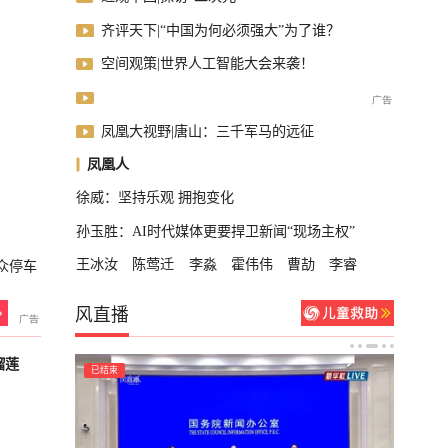
齐评天下|“中国为何必须强大”为了谁？
空间观策|世界人工智能大会来袭！
凤凰大视野|唐山：三千军马的远征
凤凰人
徐威：坚持乐观 拥抱变化
孙玉胜：AI时代媒体更要捍卫新闻“现场主权”
王冰汝
陈莺迁
李淼
霍伟伟
曹劼
李睿
众停车
风直播
榴莲
已结束
已结束