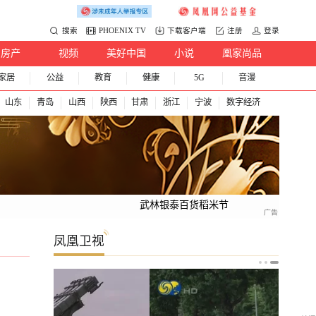
搜索
PHOENIX TV
下载客户端
注册
登录
房产
视频
美好中国
小说
凰家尚品
家居
公益
教育
健康
5G
音漫
山东
青岛
山西
陕西
甘肃
浙江
宁波
数字经济
武林银泰百货稻米节
凤凰卫视