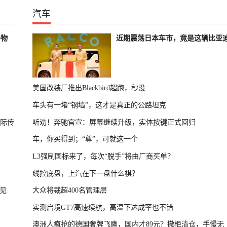
汽车
好物
近期震荡日本车市，竟是这辆比亚
美国改装厂推出Blackbird超跑，秒没
车头有一堵“钢墙”，这才是真正的公路坦克
国际传
听劝！奔驰官宣：屏幕继续升级，实体按键正式回归
车，你买得到；“尊”，可就这一个
L3强制国标来了，每次“脱手”将由厂商买单？
线控底盘，上汽在下一盘什么棋？
见
大众将裁超400名管理层
实测启境GT7高速续航，高温下达成率也不错
澳洲人疯抢的德国奢牌飞鹰，国内才89元？撤柜清仓，手慢无