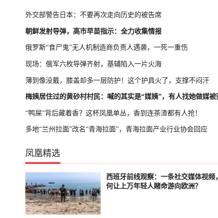
外交部警告日本：不要再次走向历史的被告席
朝鲜发射导弹，高市早苗指示：全力收集情报
俄罗斯“食尸鬼”无人机制造商负责人遇袭，一死一重伤
现场：俄军六枚导弹齐射，基辅陷入一片火海
薄到像没戴，膝盖却多一层防护！这个护具火了，支撑不闷汗
梅姨居住过的黄砂村村民：喊的其实是“媒姨”，有人找她做媒被
“鸭屎”背后藏着香？这杯凤凰单丛，香到连茶渣都有人抢！
多地“兰州拉面”改名“青海拉面”，青海拉面产业行业协会回应
凤凰精选
西班牙前线观察：一条社交媒体视频
已结束
轮播中
何让上万年轻人赌命游向欧洲？