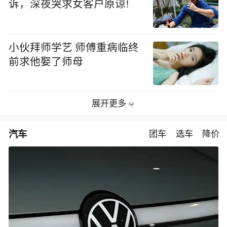
诉，深夜哭求女客户原谅!
小伙拜师学艺 师傅重病临终
前求他娶了师母
展开更多
汽车
团车
选车
降价