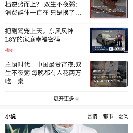
档逆势而上？ 双生不夜粥：
消费群体一直在 只是换了个
地方
把副驾宠上天，东风风神
L8Y的家庭幸福密码
07:09
视频
主厨时代丨中国最贵宵夜:双
生不夜粥 每晚都有人花两万
吃一桌
展开更多
小说
言情
都市
翻阅