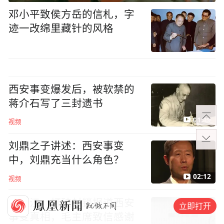
邓小平致侯方岳的信札，字
迹一改绵里藏针的风格
西安事变爆发后，被软禁的
蒋介石写了三封遗书
01:19
视频
刘鼎之子讲述：西安事变
中，刘鼎充当什么角色？
02:12
视频
范长江，打破封锁报道西安
立即打开
事变真相，毛主席致信感谢