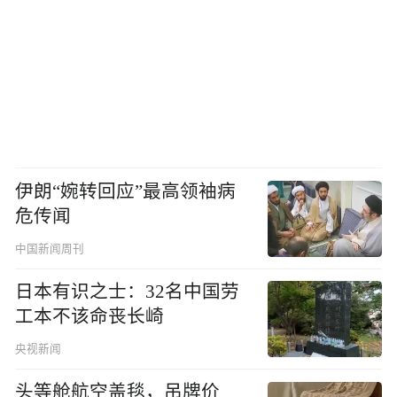
伊朗“婉转回应”最高领袖病
危传闻
中国新闻周刊
日本有识之士：32名中国劳
工本不该命丧长崎
央视新闻
头等舱航空盖毯，吊牌价