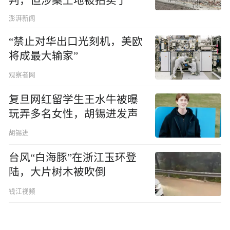
判，但涉案土地被拍卖了
澎湃新闻
“禁止对华出口光刻机，美欧
将成最大输家”
观察者网
复旦网红留学生王水牛被曝
玩弄多名女性，胡锡进发声
胡锡进
台风“白海豚”在浙江玉环登
陆，大片树木被吹倒
钱江视频