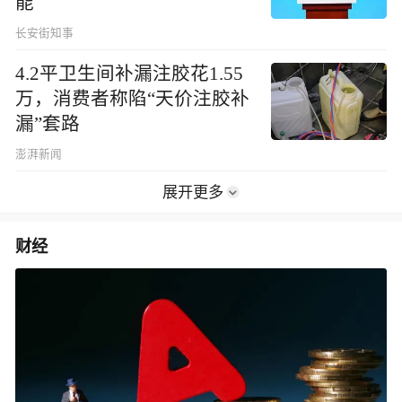
能
长安街知事
4.2平卫生间补漏注胶花1.55
万，消费者称陷“天价注胶补
漏”套路
澎湃新闻
展开更多
财经