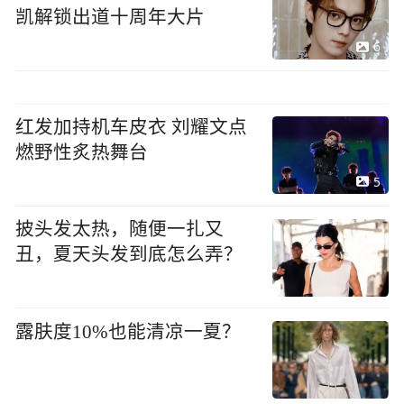
凯解锁出道十周年大片
6
红发加持机车皮衣 刘耀文点
燃野性炙热舞台
5
披头发太热，随便一扎又
丑，夏天头发到底怎么弄？
露肤度10%也能清凉一夏？