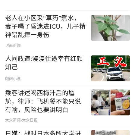
老人在小区采“草药”煮水，
妻子喝了昏迷进ICU，儿子精
神错乱摔一身伤
封面新闻
人间政道:漫漫仕途幸有红颜
知己
翻阅小说
乘客讲述喝西梅汁后的尴
尬，律师：飞机餐不能只说
有啥，风险也要讲明白
大众新闻-大众日报
日媒：战时日本多所大学进