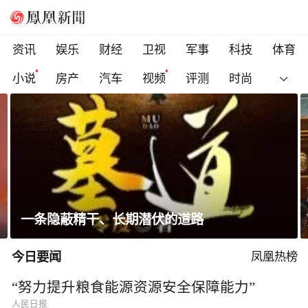
资讯
娱乐
财经
卫视
军事
科技
体育
小说
房产
汽车
视频
评测
时尚
科索沃总理遭反对派议员扔鸡蛋，直播被紧急
切断
今日要闻
凤凰热榜
“努力提升粮食能源资源安全保障能力”
人民日报