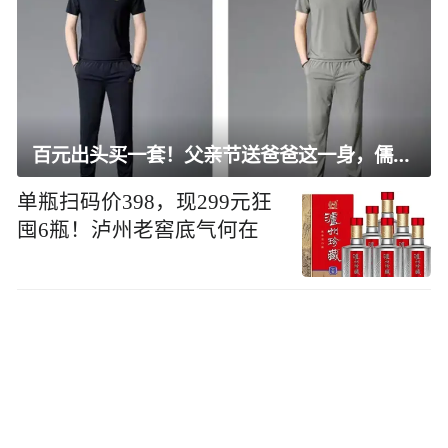
百元出头买一套！父亲节送爸爸这一身，儒雅有型还凉爽
单瓶扫码价398，现299元狂
囤6瓶！泸州老窖底气何在