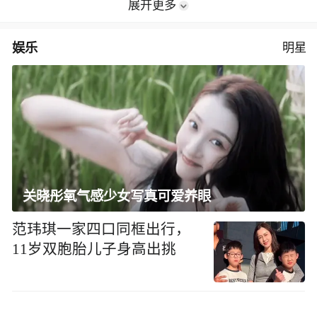
展开更多
娱乐
明星
关晓彤氧气感少女写真可爱养眼
范玮琪一家四口同框出行，
11岁双胞胎儿子身高出挑