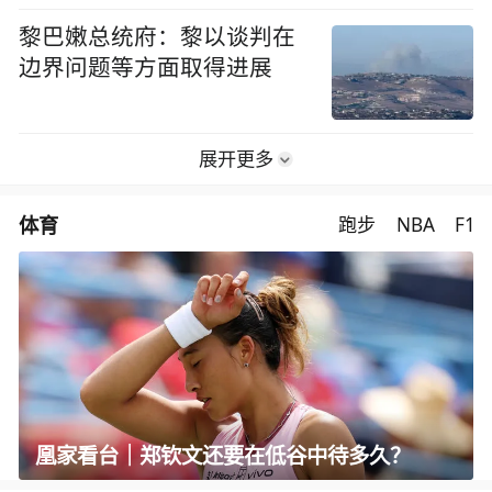
黎巴嫩总统府：黎以谈判在
边界问题等方面取得进展
展开更多
体育
跑步
NBA
F1
凰家看台｜郑钦文还要在低谷中待多久？