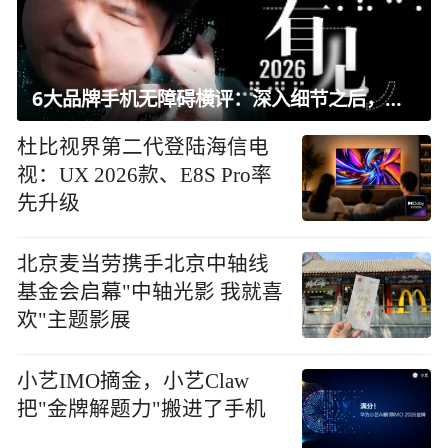
6大品牌手机无障碍横评：深入细节之后，似乎只有苹果能挺住？｜ 看见2026
杜比视界第二代登陆海信电
视：UX 2026款、E8S Pro率
先升级
北京麦当劳携手北京中轴线
基金会启幕"中轴光影 我就喜
欢"主题影展
小艺IMO摘金，小艺Claw
把"金牌解题力"搬进了手机