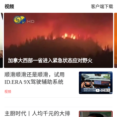
视频
客户端下载
胡塞武装袭击沙特阿美公司炼油厂
顺滑顺滑还是顺滑，试用
ID.ERA 9X驾驶辅助系统
04:32
视频
主厨时代丨人均千元的大排