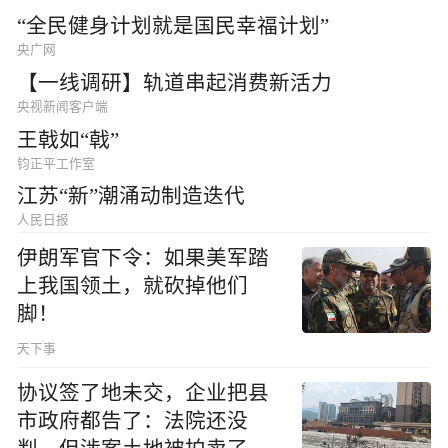
“全民健身计划就是国民幸福计划”
央广网
【一线调研】轨道串起消费新活力
央视新闻客户端
王戟如“戟”
钧正平工作室
江苏“新”潮涌动制造迭代
人民日报
伊朗军官下令：如果美军踏
上我国领土，就砍掉他们
脚！
天下事
协议签了地未交，企业把县
市政府都告了：法院还没