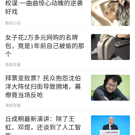
权谋:一曲曲惊心动魄的逆袭
好戏
翻阅小说
女子花2万多元网购的名牌
包，竟是1年前自己被偷的那
个
南国早报
拜票变败票？民众抱怨沈伯
洋大阵仗扫街导致拥堵，幕
僚竟当场反呛
海峡导报
丘成桐最新演讲：除了王
虹、邓煜，还谈到了人工智