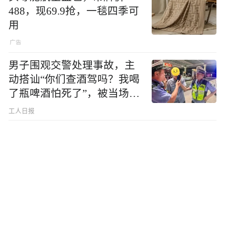
488，现69.9抢，一毯四季可
用
男子围观交警处理事故，主
动搭讪“你们查酒驾吗？我喝
了瓶啤酒怕死了”，被当场查
出醉驾
工人日报