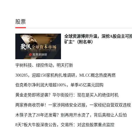
股票
全球资源博弈升温，深挖A股自主可控
矿主”（附名单）
宇树科技、绿控传动，明天打新
300285，迎超150家机构扎堆调研，MLCC概念热度再燃
伯克希尔净利润大增超100%，单季45亿美元回购
黄金走势即将逆袭？华尔街投行：现在是买入的绝佳时机
两家券商收罚单！一家涉网络安全迟报，一家经纪自营双双违规
木筷子洗了20年还发霉？别再用开水烫了，背后真相让人后怕
8天7板大牛股深夜公告，交易所：对这些股票重点监控