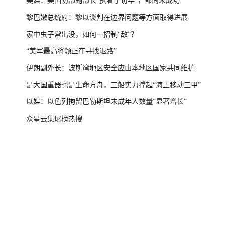
美媒：美国防部副部长“执着于访华”，都尚未成功
黎巴嫩总统府：黎以谈判在边界问题等方面取得进展
家中虫子常出没，如何一招制“敌”？
“美军最高将领正在寻找退路”
伊朗副外长：波斯湾地区安全应由本地区国家共同维护
是大国重器也是生命方舟，三船实力撑起“海上移动三甲”
以媒：以色列拘留巴勒斯坦未成年人数量“显著增长”
众星云集屠榜热搜