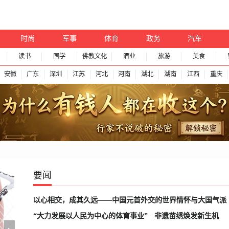
时尚
军事
体育
政务
汽车
读书
国学
佛教文化
酒业
旅游
美食
安徽
广东
深圳
江苏
河北
河南
湖北
湖南
江西
重庆
要闻
以心相交，成其久远——中国元首外交的世界情怀与大国气派
“大力发展以人民为中心的体育事业”
非遗苗绣焕发新生机