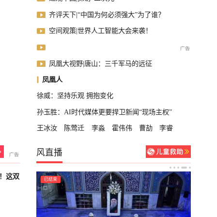
齐评天下|“中国为何必须强大”为了谁？
空间观策|世界人工智能大会来袭！
凤凰大视野|唐山：三千军马的远征
凤凰人
徐威：坚持乐观 拥抱变化
孙玉胜：AI时代媒体更要捍卫新闻“现场主权”
王冰汝
陈莺迁
李淼
霍伟伟
曹劼
李睿
风直播
！这双
已结束
已结束