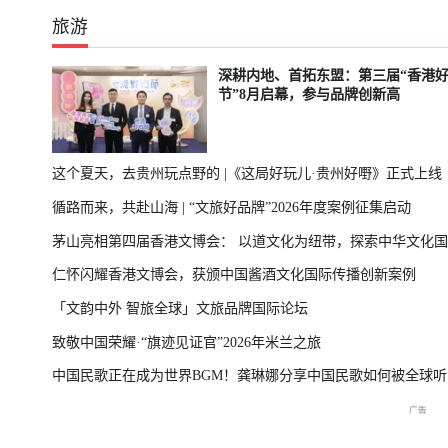
旅游
深耕内地、首拓东盟：第三届“香港
节”8月启幕，参与品牌创新高
这个夏天，去贵州玩点野的 |《这局好玩儿·贵州好嘢》正式上线
循路而来，共赴山海 | “文旅好品牌”2026年度案例征集启动
茅山亮相第四届香港文博会： 以道文化为纽带，探索中华文化
仁怀闪耀香港文博会，获颁中国酱酒文化国际传播创新案例
播新表达
「文韵中外 智旅全球」文旅品牌国际论坛
致敬中国荣耀·“旗迹见证官”2026年米兰之旅
中国民歌正在成为世界BGM！龚琳娜分享中国民歌如何被全球听