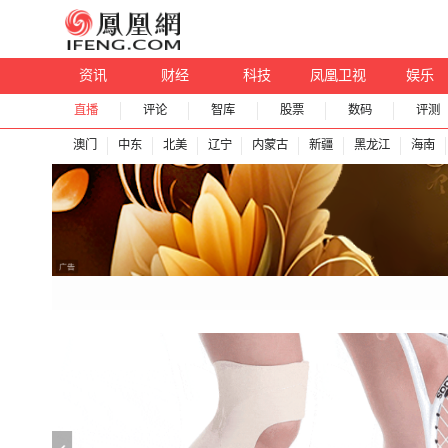
资讯
财经
科技
凤凰卫视
娱乐
直播
评论
智库
股票
数码
评测
澳门
中东
北美
辽宁
内蒙古
新疆
黑龙江
海南