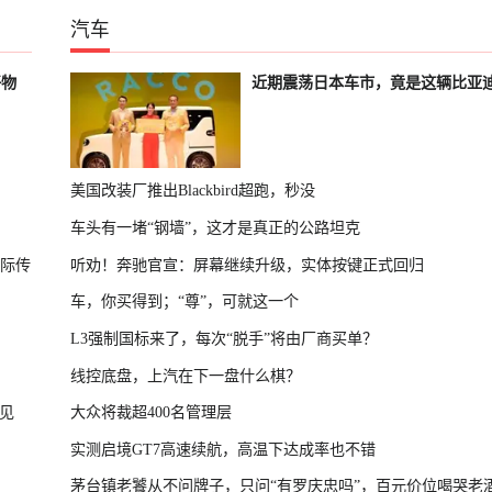
汽车
好物
近期震荡日本车市，竟是这辆比亚
美国改装厂推出Blackbird超跑，秒没
车头有一堵“钢墙”，这才是真正的公路坦克
国际传
听劝！奔驰官宣：屏幕继续升级，实体按键正式回归
车，你买得到；“尊”，可就这一个
L3强制国标来了，每次“脱手”将由厂商买单？
线控底盘，上汽在下一盘什么棋？
见
大众将裁超400名管理层
实测启境GT7高速续航，高温下达成率也不错
茅台镇老饕从不问牌子，只问“有罗庆忠吗”，百元价位喝哭老