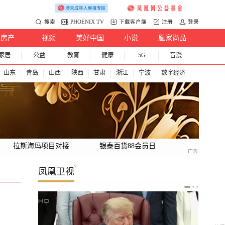
搜索
PHOENIX TV
下载客户端
注册
登录
房产
视频
美好中国
小说
凰家尚品
家居
公益
教育
健康
5G
音漫
山东
青岛
山西
陕西
甘肃
浙江
宁波
数字经济
拉斯海玛项目对接
银泰百货88会员日
凤凰卫视