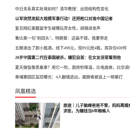
中日关系真实处境如何？清华教授：出现结构性变化
以军突然发起大规模军事行动！还把枪口对准中国记者
复旦网红美籍留学生被曝玩弄女性，胡锡进发声
鲁比奥一句“别回头”，特朗普：这画不错，我要带走
五粮液出了款小瓶酒，线下498元，现89元抢4瓶，库存仅600件
20岁中国富二代在泰国被杀，嫌犯自首：在女友浴室看到他
夏天做饭像蒸桑拿？用它一吹，厨房秒降温，比电扇爽，比空调
柬埔寨园区监控曝光：4人翻墙逃出，崴脚者被追上一顿暴打
凤凰精选
旅途｜儿子脑瘫爸爸不管，妈妈离婚
轮播中
直播中
求医，为赚钱当8年蜘蛛人