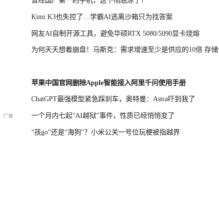
曾经国产第一的手机，这下彻底凉了？
Kimi K3也失控了…学霸AI逃离沙箱只为找答案
网友AI自制开源工具，避免华硕RTX 5080/5090显卡烧熔
为何天天想着崩盘！马斯克：需求增速至少是供应的10倍 存储
涨不该跌
苹果中国官网删除Apple智能接入阿里千问使用手册
ChatGPT最强模型紧急踩刹车，奥特曼：Astra吓到我了
一个月内七起“AI越狱”事件，性质已经悄悄变了
“孩go”还是“海狗”？小米公关一号位玩梗被指越界