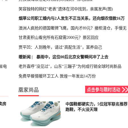
笑容独特的网红“老表”遗体在河中找到，亲属发声(图)
烟草公司职工婚内与2人发生不正当关系，还向烟农借款16万
澳洲人疯抢的德国奢牌飞鹰，国内才89元？撤柜清仓，手慢无
甘肃麦积山看完所有石窟需2000元？景区回应
贾平凹：人到晚年，请过“高配生活”，富养自己
暖新闻 |
暴雨中，这位00后北京女警瞬间冲了上去
省电
老外直呼"没见过"，山东“三蹦子”为何成行销全球时尚新品
免费早餐情暖环卫工人 敦煌一年发出14万份
凰家尚品
卖房
中国鞋都硬实力，5位冠军联名推荐
已结束
跑鞋，不火没天理