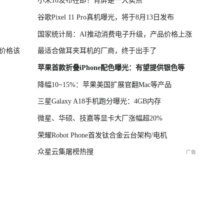
小米18发布在即！背屏是一大卖点
谷歌Pixel 11 Pro真机曝光，将于8月13日发布
国家统计局：AI推动消费电子升级，产品价格上涨
价格该
最适合做耳夹耳机的厂商，终于出手了
苹果首款折叠iPhone配色曝光：有望提供银色等
降幅10~15%：苹果美国扩展官翻Mac等产品
三星Galaxy A18手机跑分曝光：4GB内存
微星、华硕、技嘉等显卡大厂涨幅超20%
荣耀Robot Phone首发钛合金云台架构/电机
众星云集屠榜热搜