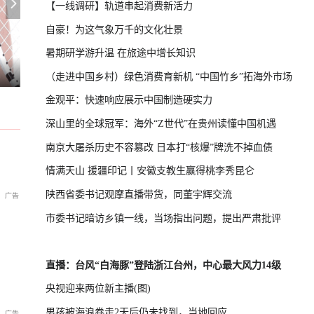
【一线调研】轨道串起消费新活力
自豪！为这气象万千的文化壮景
暑期研学游升温 在旅途中增长知识
加拿大西部一省进入紧急状态应对野
U17国足晋级决赛
（走进中国乡村）绿色消费育新机 “中国竹乡”拓海外市场
金观平：快速响应展示中国制造硬实力
深山里的全球冠军：海外“Z世代”在贵州读懂中国机遇
南京大屠杀历史不容篡改 日本打“核爆”牌洗不掉血债
情满天山 援疆印记丨安徽支教生赢得桃李秀昆仑
陕西省委书记观摩直播带货，同董宇辉交流
市委书记暗访乡镇一线，当场指出问题，提出严肃批评
直播：台风“白海豚”登陆浙江台州，中心最大风力14级
央视迎来两位新主播(图)
男孩被海浪卷走2天后仍未找到，当地回应