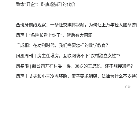
致命“开盒”：卧底虐猫群的代价
开
美伊局势僵持 凤凰最新报道
路径追踪丨2026
西班牙前线观察：一条社交媒体视频，为何让上万年轻人赌命游
风声丨“冯院长看上你了”，背后有大问题
洲？
丘成桐：在功利时代，我们需要怎样的数学教育？
开放
2026年菲尔兹奖揭晓特别直
国新办：2026年上半年国民
尊界MPV及华为新
凤凰周刊丨房主任塌房，互联网装不下“农村独立女性”？
播
经济运行情况
会
风暴眼 | 新公司开在村委一楼，38岁的王思聪，还不想接班吗？
风声丨丈夫和小三冷冻胚胎、妻子要求销毁，法律为什么不支持