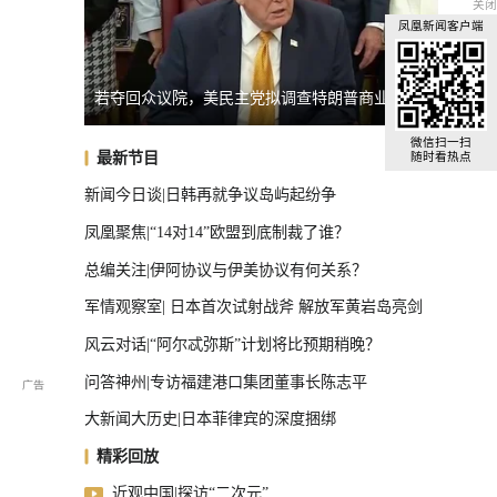
关闭
凤凰新闻客户端
火
若夺回众议院，美民主党拟调查特朗普商业圈
巴西发
全球汽车前十，中国占了三把椅子
微信扫一扫
最新节目
随时看热点
新闻今日谈|日韩再就争议岛屿起纷争
凤凰聚焦|“14对14”欧盟到底制裁了谁？
总编关注|伊阿协议与伊美协议有何关系？
军情观察室| 日本首次试射战斧 解放军黄岩岛亮剑
风云对话|“阿尔忒弥斯”计划将比预期稍晚？
问答神州|专访福建港口集团董事长陈志平
大新闻大历史|日本菲律宾的深度捆绑
精彩回放
近观中国|探访“二次元”