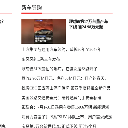
新车导购
迪？
理想i6第17万台量产车
下线 售24.98万元起
上汽集团与通用汽车续约，延长20年至2047年
东风风神L系三车发布
以前造SUV最怕的毛病，它这次居然避开了
营收2.96万亿日元、净利38亿日元：日产的春天，
魏牌CEO回应蓝山停产传闻 第四季度将推全新产品
回来了
美国公路交通安全局：研讨隐藏门手安全标准
乘联会：7月1-31日乘用车零售150.6万辆 新能源渗
消费力变强了？“9系”SUV 排队上市：用户需求或是
透率64.4%
酒鬼
宝马第5万台新世代iX3正式下线 历时9个月
主因