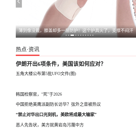
薄到像没戴，膝盖却多一层防护！这个护具火了，支撑不闷汗
热点
·
资讯
伊朗开出6项条件，美国该如何应对？
五角大楼公布第5批UFO文件(图)
韩国检察官，“死”于2026
中国拒绝美鹰派副防长访华？弦外之音被热议
“禁止对华出口光刻机，美欧将成最大输家”
恶人先告状，美方就黄岩岛污蔑中方