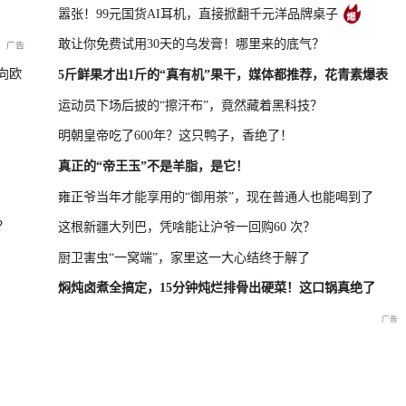
嚣张！99元国货AI耳机，直接掀翻千元洋品牌桌子
敢让你免费试用30天的乌发膏！哪里来的底气？
年第13号台风“白海豚”
重庆彭水山体崩塌新闻发布会
向欧
5斤鲜果才出1斤的“真有机”果干，媒体都推荐，花青素爆表
运动员下场后披的“擦汗布”，竟然藏着黑科技？
明朝皇帝吃了600年？这只鸭子，香绝了！
品发布
重庆彭水山体崩塌救援现场
真正的“帝王玉”不是羊脂，是它！
最新进展
雍正爷当年才能享用的“御用茶”，现在普通人也能喝到了
？
这根新疆大列巴，凭啥能让沪爷一回购60 次？
厨卫害虫“一窝端”，家里这一大心结终于解了
焖炖卤煮全搞定，15分钟炖烂排骨出硬菜！这口锅真绝了