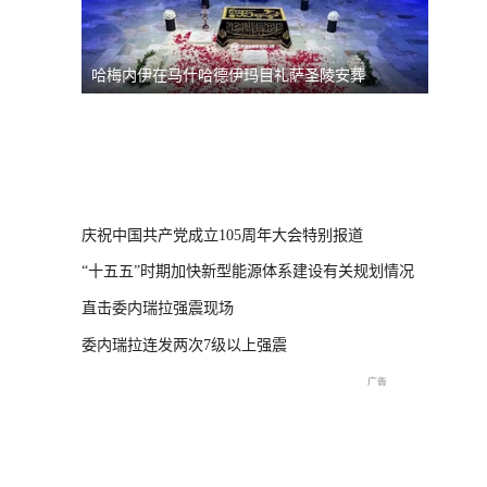
哈梅内伊在马什哈德伊玛目礼萨圣陵安葬
强对流
展
台风“美
灾 直击
庆祝中国共产党成立105周年大会特别报道
“十五五”时期加快新型能源体系建设有关规划情况
直击委内瑞拉强震现场
委内瑞拉连发两次7级以上强震