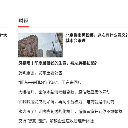
财经
“大
北京楼市再松绑，这次有什么意义
城市会跟进
风暴眼丨印度最赚钱的生意，被AI连根拔起？
药明康德，发布重要公告
“胖东来关闭24年老店”，于东来回应
大幅拉升，霍尔木兹海峡新变数，原油暗盘集体异动
钟睒睒接受央视采访，再问平台权力：电商就是中间商
水太深了！让喉咙润透的化橘红，造假者疯狂到你不敢想象
交行“智慧记账”，解锁企业应收管理新体验