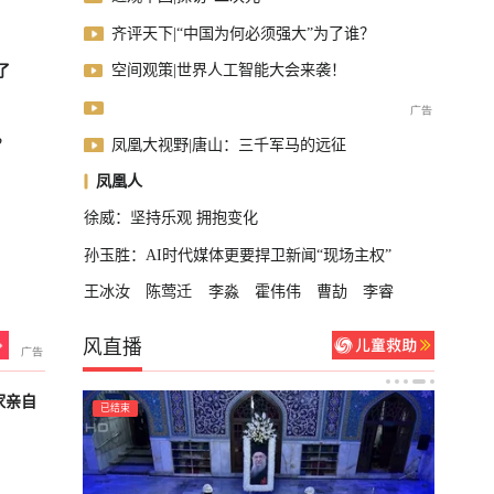
齐评天下|“中国为何必须强大”为了谁？
空间观策|世界人工智能大会来袭！
了
凤凰大视野|唐山：三千军马的远征
？
凤凰人
徐威：坚持乐观 拥抱变化
孙玉胜：AI时代媒体更要捍卫新闻“现场主权”
王冰汝
陈莺迁
李淼
霍伟伟
曹劼
李睿
风直播
家亲自
已结束
已结束