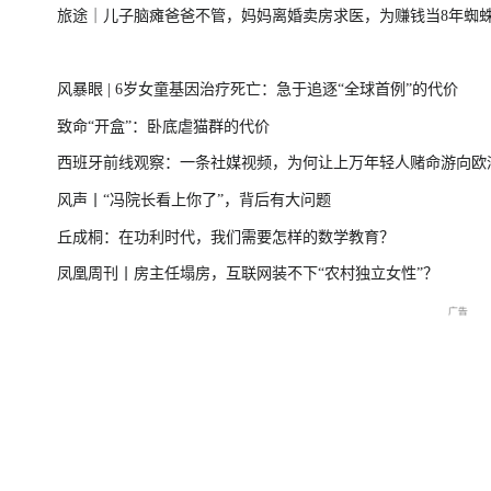
旅途｜儿子脑瘫爸爸不管，妈妈离婚卖房求医，为赚钱当8年蜘
开
美伊局势僵持 凤凰最新报道
路径追踪丨2026
风暴眼 | 6岁女童基因治疗死亡：急于追逐“全球首例”的代价
致命“开盒”：卧底虐猫群的代价
西班牙前线观察：一条社媒视频，为何让上万年轻人赌命游向欧
开放
2026年菲尔兹奖揭晓特别直
国新办：2026年上半年国民
尊界MPV及华为新
风声丨“冯院长看上你了”，背后有大问题
播
经济运行情况
会
丘成桐：在功利时代，我们需要怎样的数学教育？
凤凰周刊丨房主任塌房，互联网装不下“农村独立女性”？