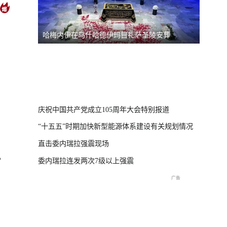
哈梅内伊在马什哈德伊玛目礼萨圣陵安葬
强对流
展
台风“美
灾 直击
庆祝中国共产党成立105周年大会特别报道
“十五五”时期加快新型能源体系建设有关规划情况
直击委内瑞拉强震现场
委内瑞拉连发两次7级以上强震
？