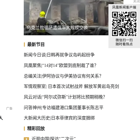
关闭
凤凰新闻客户端
长崎市长：核武器是“绝对的恶”
上海强
全球汽车前十，中国占了三把椅子
微信扫一扫
最新节目
随时看热点
新闻今日谈|日韩再就争议岛屿起纷争
凤凰聚焦|“14对14”欧盟到底制裁了谁？
总编关注|伊阿协议与伊美协议有何关系？
军情观察室| 日本首次试射战斧 解放军黄岩岛亮剑
风云对话|“阿尔忒弥斯”计划将比预期稍晚？
问答神州|专访福建港口集团董事长陈志平
大新闻大历史|日本菲律宾的深度捆绑
人
精彩回放
近观中国|探访“二次元”