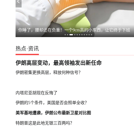
上海强降雨超1
你睡了，腰却还在负重！一个9cm高的小东西，让它终于下班
热点
·
资讯
伊朗高层变动，最高领袖发出新任命
伊朗密集更换高层，释放何种信号？
内塔尼亚胡现在反悔了
伊朗的5个条件，美国是否会照单全收？
美军基地遭袭，伊朗公布最新卫星对比图
特朗普这是此地无银三百两吗？