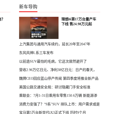
新车导购
迪？
理想i6第17万台量产车
下线 售24.98万元起
上汽集团与通用汽车续约，延长20年至2047年
东风风神L系三车发布
以前造SUV最怕的毛病，它这次居然避开了
营收2.96万亿日元、净利38亿日元：日产的春天，
魏牌CEO回应蓝山停产传闻 第四季度将推全新产品
回来了
美国公路交通安全局：研讨隐藏门手安全标准
乘联会：7月1-31日乘用车零售150.6万辆 新能源渗
消费力变强了？“9系”SUV 排队上市：用户需求或是
透率64.4%
宝马第5万台新世代iX3正式下线 历时9个月
主因