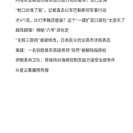
内塔尼亚胡曾同意从加沙部分地区撤军，现已反悔
“枪口对准了我”，记者直击以军巴勒斯坦军事行动
才475克，比行李箱还能装？这个“一键扩容口袋包”太逆天了
越改越强！揭秘“六爷”进化史
“无核三原则”或被修改，日本民众抗议高市涉核表态
美媒：一名驻欧美军高级将领“突然”被解除指挥权
伊朗革命卫队：将保持对海峡控制至敌方接受全部条件
众星云集屠榜热搜