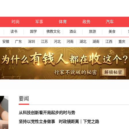
时尚
军事
体育
政务
汽车
读书
国学
佛教文化
酒业
旅游
美食
安徽
广东
深圳
江苏
河北
河南
湖北
湖南
江西
重庆
要闻
从科技创新看开局起步的时与势
坚持以党性立身做事
时政镜距离｜下党之路