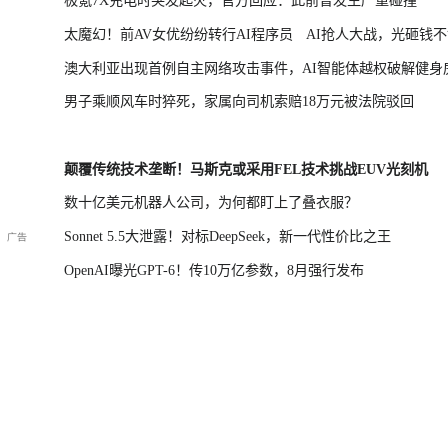
极氪7X充电时突发起火，官方回应：此前曾发生严重碰撞
太魔幻！前AV女优纷纷转行AI程序员
AI抢人大战，光砸钱
澳大利亚出现首例自主网络攻击事件，AI智能体越权破解健身
了
男子乘顺风车时猝死，家属向司机索赔18万元被法院驳回
颠覆传统技术垄断！马斯克或采用FEL技术挑战EUV光刻机
数十亿美元机器人公司，为何都盯上了叠衣服？
Sonnet 5.5大泄露！对标DeepSeek，新一代性价比之王
OpenAI曝光GPT-6！传10万亿参数，8月强行发布