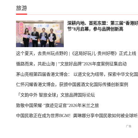
旅游
深耕内地、首拓东盟：第三届“香港
节”8月启幕，参与品牌创新高
这个夏天，去贵州玩点野的 |《这局好玩儿·贵州好嘢》正式上线
循路而来，共赴山海 | “文旅好品牌”2026年度案例征集启动
茅山亮相第四届香港文博会： 以道文化为纽带，探索中华文化
仁怀闪耀香港文博会，获颁中国酱酒文化国际传播创新案例
播新表达
「文韵中外 智旅全球」文旅品牌国际论坛
致敬中国荣耀·“旗迹见证官”2026年米兰之旅
中国民歌正在成为世界BGM！龚琳娜分享中国民歌如何被全球听