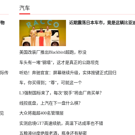
汽车
好物
近期震荡日本车市，竟是这辆比亚
美国改装厂推出Blackbird超跑，秒没
车头有一堵“钢墙”，这才是真正的公路坦克
国际传
听劝！奔驰官宣：屏幕继续升级，实体按键正式回归
车，你买得到；“尊”，可就这一个
L3强制国标来了，每次“脱手”将由厂商买单？
线控底盘，上汽在下一盘什么棋？
见
大众将裁超400名管理层
实测启境GT7高速续航，高温下达成率也不错
五粮液68度绝版老酒，瓶身还有秘密