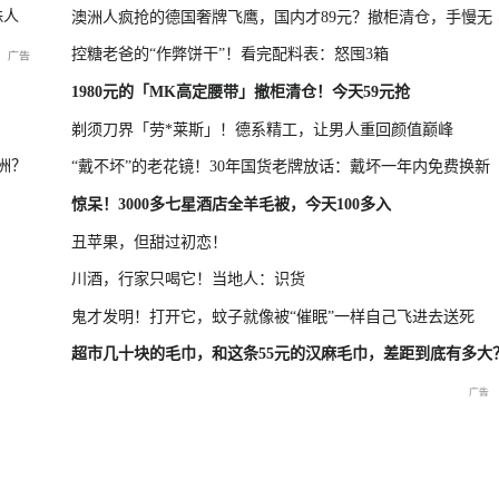
蛛人
澳洲人疯抢的德国奢牌飞鹰，国内才89元？撤柜清仓，手慢无
控糖老爸的“作弊饼干”！看完配料表：怒囤3箱
年第13号台风“白海豚”
重庆彭水山体崩塌新闻发布会
1980元的「MK高定腰带」撤柜清仓！今天59元抢
剃须刀界「劳*莱斯」！德系精工，让男人重回颜值巅峰
洲？
“戴不坏”的老花镜！30年国货老牌放话：戴坏一年内免费换新
品发布
重庆彭水山体崩塌救援现场
惊呆！3000多七星酒店全羊毛被，今天100多入
最新进展
丑苹果，但甜过初恋！
川酒，行家只喝它！当地人：识货
鬼才发明！打开它，蚊子就像被“催眠”一样自己飞进去送死
超市几十块的毛巾，和这条55元的汉麻毛巾，差距到底有多大