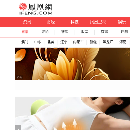
资讯
财经
科技
凤凰卫视
娱乐
直播
评论
智库
股票
数码
评测
澳门
中东
北美
辽宁
内蒙古
新疆
黑龙江
海南