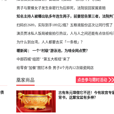
男子与聚餐女子发生亲密行为后猝死，法院驳回家属索赔
知名主持人被曝出轨多年连生两子，前妻怒告第三者，法院判
扫码价2689，实际到手189元2瓶？五粮液股份这次让同行慌了
演员贾冰私人饭局被偷拍引热议，人与人之间还能有点信任吗
为什么到台湾，人人都要去买「一条根」？
暖新闻 |
一个“村级”游泳池，为啥全网点赞？
中部四城“组团” “第五大枢纽”来了
给零食“加餐”图钉木条 男子4个月内12次碰瓷网店
凰家尚品
负债
古有朱元璋借它不还！今有故宫专
已结束
背书，这聚宝盆有多神？