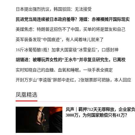
日本提出强烈抗议，韩国驳回：无法接受
民进党当局连续被日本政府羞辱？港媒：赤裸裸摊开国际现实
美媒焦虑：特朗普这招伤不了中国，买单的将是盟友和自己
英军装备发现“中国痕迹”，有人闻着味儿就来了
16斤冰葡萄酿1瓶！加拿大国宴级“冰雪皇后”，口感封神
胡锡进：被曝玩弄女性的“王水牛”并非复旦研究生，已离校
实时知晓自己的血糖、血氧和睡眠，一块手表全搞定
开封万岁山“李逵版”胖郎中走红，2张银票即可把脉，本人回应
凤凰精选
风声｜羁押712天无罪释放，企业家
轮播中
直播中
3000万，为何国家赔偿只有41万？