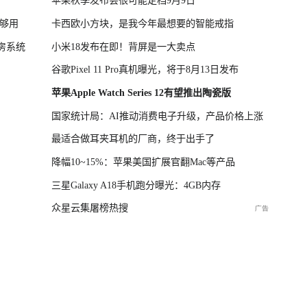
苹果秋季发布会很可能定档9月9日
不够用
卡西欧小方块，是我今年最想要的智能戒指
房系统
小米18发布在即！背屏是一大卖点
谷歌Pixel 11 Pro真机曝光，将于8月13日发布
苹果Apple Watch Series 12有望推出陶瓷版
国家统计局：AI推动消费电子升级，产品价格上涨
最适合做耳夹耳机的厂商，终于出手了
降幅10~15%：苹果美国扩展官翻Mac等产品
三星Galaxy A18手机跑分曝光：4GB内存
众星云集屠榜热搜