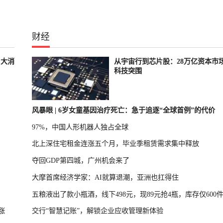
财经
、大消
从宇宙行到芯片股：28万亿资本市
科技突围
风暴眼 | 6岁女童基因治疗死亡：急于追逐“全球首例”的代价
97%，中国人形机器人独占全球
北上深住宅租金连涨五个月，毕业季租赁需求集中释放
夺回GDP第四城，广州机会来了
大摩首席经济学家：AI就算退潮，亚洲也扛得住
五粮液出了款小瓶酒，线下498元，现89元抢4瓶，库存仅600
涨
交行“智慧记账”，解锁企业应收管理新体验