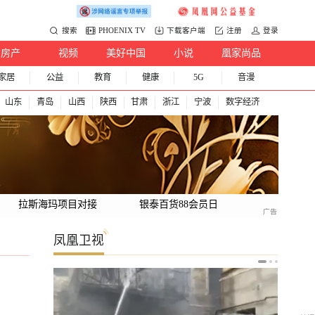
搜索
PHOENIX TV
下载客户端
注册
登录
房产
视频
美好中国
小说
凰家尚品
家居
公益
教育
健康
5G
音漫
山东
青岛
山西
陕西
甘肃
浙江
宁波
数字经济
拉斯海玛项目对接
银泰百货88会员日
凤凰卫视