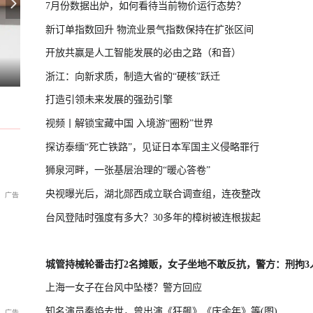
7月份数据出炉，如何看待当前物价运行态势？
新订单指数回升 物流业景气指数保持在扩张区间
开放共赢是人工智能发展的必由之路（和音）
0个小时，城区多处内涝淹水
乌克兰敖德萨遭俄军大规模空袭
张本智和感谢日本球迷：终让我解脱
浙江：向新求质，制造大省的“硬核”跃迁
打造引领未来发展的强劲引擎
视频丨解锁宝藏中国 入境游“圈粉”世界
探访泰缅“死亡铁路”，见证日本军国主义侵略罪行
狮泉河畔，一张基层治理的“暖心答卷”
央视曝光后，湖北郧西成立联合调查组，连夜整改
台风登陆时强度有多大？30多年的樟树被连根拔起
城管持械轮番击打2名摊贩，女子坐地不敢反抗，警方：刑拘3
上海一女子在台风中坠楼？警方回应
知名演员秦焰去世，曾出演《狂飙》《庆余年》等(图)