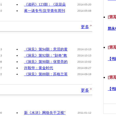
《读药》123期：《花花朵
21
2014-05-20
蒋一谈专号∣文学青年周刊
10
2014-05-08
[第期
更多
郑永
[第期
《洞见》第94期：意淫的黄
13
2014-10-13
《洞见》第92期：“刻奇”教
13
2014-10-13
【书
《洞见》第90期：张贤亮的
08
2014-10-02
许鞍华：黄金时代
27
2014-09-27
《洞见》第88期：苏格兰英
22
2014-09-18
[第期
【书
更多
新《水浒》网络先于卫视“
30
2011-01-12