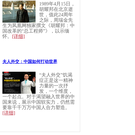
1989年4月15日，
胡耀邦在北京逝
世，值此24周年
之际，周瑞金先
生为凤凰网独家撰文《胡耀邦：中
国改革的“总工程师”》，以示缅
怀。
[详细]
夫人外交：中国如何打动世界
“夫人外交”饥渴
症正是这一精神
力量的一次抒
发，一个维度，
一个起点。对于渴望融入世界的中
国来说，展示中国软实力，仍然需
要靠千千万万中国人合力塑造。
[详细]