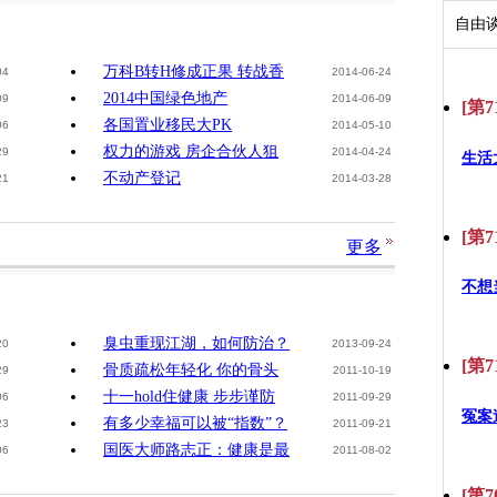
自由
万科B转H修成正果 转战香
04
2014-06-24
2014中国绿色地产
09
2014-06-09
[第7
各国置业移民大PK
06
2014-05-10
权力的游戏 房企合伙人狙
29
2014-04-24
生活
不动产登记
21
2014-03-28
[第7
更多
不想
臭虫重现江湖，如何防治？
20
2013-09-24
[第7
骨质疏松年轻化 你的骨头
29
2011-10-19
十一hold住健康 步步谨防
06
2011-09-29
冤案
有多少幸福可以被“指数”？
23
2011-09-21
国医大师路志正：健康是最
06
2011-08-02
[第7