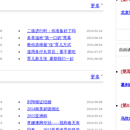
更多
北京
二孩进行时：你准备好了吗
06
2014-02-24
多美滋抢“第一口奶”黑幕
23
2013-09-16
教你选择最“佳”育儿方式
02
2011-08-04
自由
滥用多仔丸背后：要不要吃
27
2011-07-27
育儿新主张_暑期我们一起
06
2011-06-30
[第期
更多
葛剑
刘翔领证结婚
18
2014-09-09
[第8
2014南美超级德比
28
2014-07-28
2015亚洲杯
03
2014-03-12
乌坎
李娜澳网夺冠——我和春天有
15
2014-01-23
回春——2013凤凰体育年终策
30
2013-12-24