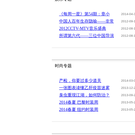
《每周一星》第54期：章小
2014-04-
中国人百年生存隐喻——非常
2012-09-
2012CCTV-MTV音乐盛典
2012-08-
所谓第六代——三位中国导演
2012-08-
时尚专题
产检，你要过多少道关
2014-03-
一张图表读懂乙肝疫苗迷雾
2013-12-
臭虫重现江湖，如何防治？
2013-09-
2014春夏 巴黎时装周
2013-05-
2014春夏 纽约时装周
2013-05-