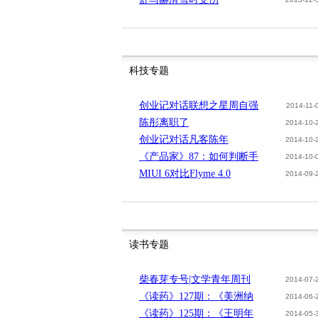
科技专题
创业记对话联想之星周自强
2014-11-
陈彤离职了
2014-10-
创业记对话凡客陈年
2014-10-
《产品家》87：如何判断手
2014-10-
MIUI 6对比Flyme 4.0
2014-09-
读书专题
柴春芽专号|文学青年周刊
2014-07-
《读药》127期：《美洲纳
2014-06-
《读药》125期：《王明年
2014-05-