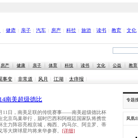
尚
健康
亲子
汽车
房产
科技
旅游
读书
教育
文化
房产
健康
亲子
体育
科技
读书
文化
公益
教育
观事变
非常道
风月
江湖
太痒报
014南美超级德比
专题
0月11日，南美足联的传统赛事——南美超级德比杯
在北京鸟巢举行，届时巴西和阿根廷国家队将携世
凤凰
杯主力阵容亮相京城，梅西、内马尔、阿圭罗、蒂
戈等大牌球星均将来华参赛。
[详细]