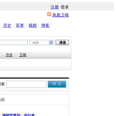
注册
登录
凤凰卫视
历史
军事
视频
博客
站内
历史
卫视
搜索
出品
清明节策划：送行者