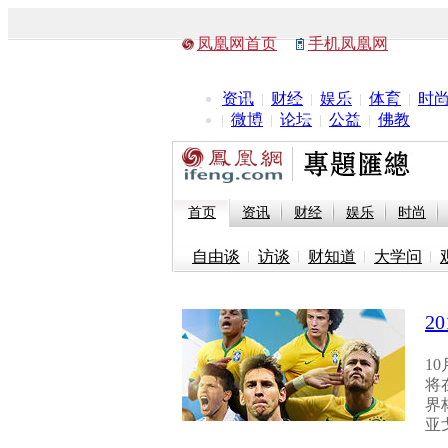
凤凰网首页
手机凤凰网
资讯
财经
娱乐
体育
时
微博
论坛
公益
佛教
首页
资讯
财经
娱乐
时尚
自由谈
访谈
财知道
大学问
2
1
将
界
亚