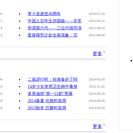
李小龙逝世40周年
30
2013-07-15
中国人百年生存隐喻——非常
12
2012-09-12
所谓第六代——三位中国导演
16
2012-08-14
星座模型之处女座现象：完
14
2012-08-09
更多
二孩进行时：你准备好了吗
06
2014-02-24
14岁少女使用卫生棉中毒身
23
2013-11-20
多美滋抢“第一口奶”黑幕
24
2013-09-16
2014春夏 伦敦时装周
29
2013-05-29
2013秋冬 巴黎时装周
29
2013-02-25
更多