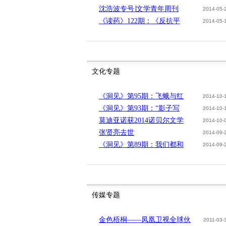
沈浩波专号∣文学青年周刊
2014-05-
《读药》122期：《反抗平
2014-05-
文化专题
《洞见》第95期：飞蛾与红
2014-10-
《洞见》第93期：“影子写
2014-10-
莫迪亚诺获2014诺贝尔文学
2014-10-
张贤亮去世
2014-09-
《洞见》第89期：我们都和
2014-09-
传媒专题
金色梧桐——凤凰卫视全球伙
2011-03-