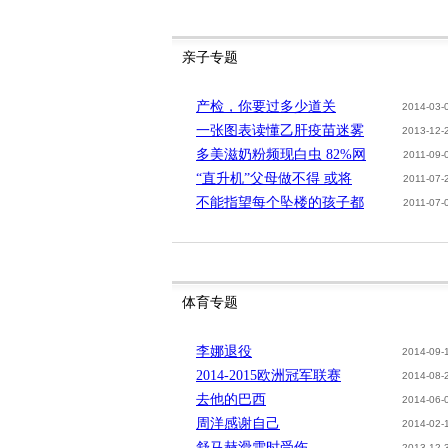
亲子专题
产检，你要过多少道关
2014-03-
一张图表读懂乙肝疫苗迷雾
2013-12-
多美滋奶粉频现白虫 82%网
2011-09-
“直升机”父母做不得 或将
2011-07-
不能指望每个坠楼的孩子都
2011-07-
体育专题
李娜退役
2014-09-
2014-2015欧洲冠军联赛
2014-08-
去他的巴西
2014-06-
周洋感谢自己
2014-02-
舒马赫滑雪时受伤
2013-12-