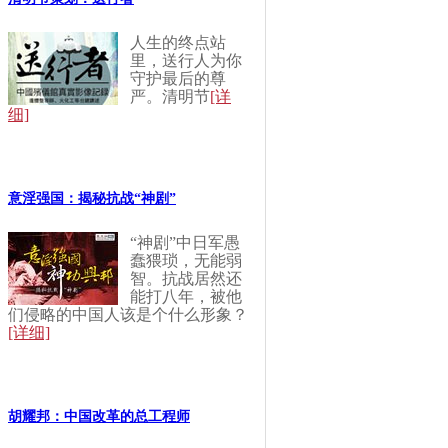
人生的终点站
里，送行人为你
守护最后的尊
严。清明节
[详
细]
意淫强国：揭秘抗战“神剧”
“神剧”中日军愚
蠢猥琐，无能弱
智。抗战居然还
能打八年，被他
们侵略的中国人该是个什么形象？
[详细]
胡耀邦：中国改革的总工程师