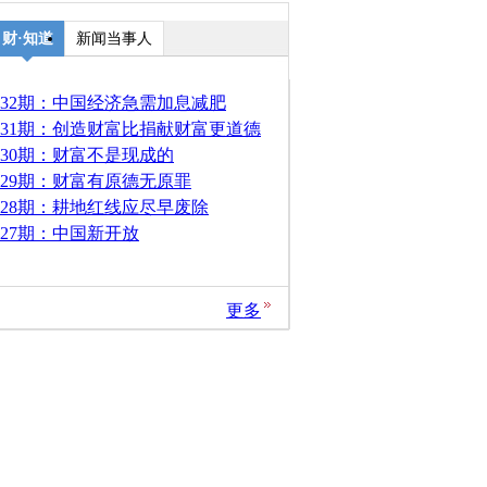
财
·
知道
新闻当事人
132期：中国经济急需加息减肥
131期：创造财富比捐献财富更道德
130期：财富不是现成的
129期：财富有原德无原罪
128期：耕地红线应尽早废除
127期：中国新开放
更多