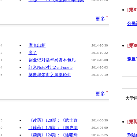
[第8
更多
公民
[第8
库克出柜
04
2014-10-30
废了
22
2014-10-22
豫反
创业记对话华兴资本包凡
21
2014-10-08
红米Note对比ZenFone 5
04
2014-10-03
笑傲华尔街之凤凰论剑
26
2014-09-19
更多
大学
《读药》128期：《武士政
25
2014-06-30
[第期
《读药》126期：《国史纲
20
2014-06-09
《读药》124期：《陆犯焉
刑法
31
2014-05-25