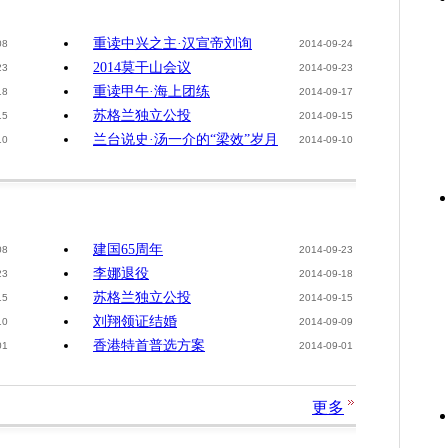
重读中兴之主·汉宣帝刘询
08
2014-09-24
2014莫干山会议
23
2014-09-23
重读甲午·海上团练
18
2014-09-17
苏格兰独立公投
15
2014-09-15
兰台说史·汤一介的“梁效”岁月
10
2014-09-10
建国65周年
08
2014-09-23
李娜退役
23
2014-09-18
苏格兰独立公投
15
2014-09-15
刘翔领证结婚
10
2014-09-09
香港特首普选方案
01
2014-09-01
更多