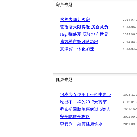
房产专题
爸爸去哪儿买房
2014-07-
营改增大限将近 房企减负
2014-06-
High翻盛夏 玩转地产世界
2014-06-
地方楼市微刺激频出
2014-04-
京津冀一体化加速
2014-04-
健康专题
14岁少女使用卫生棉中毒身
2013-11-
吃出不一样的2012元宵节
2012-01-
乔布斯因胰腺癌病逝 6类人
2011-10-
安全吃蟹全攻略
2011-09-
李复兴：如何健康饮水
2011-09-