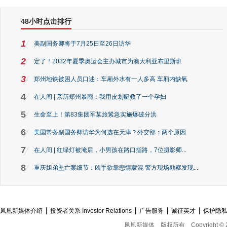
48小时点击排行
1
美副国务卿将于7月25日至26日访华
2
定了！2032年夏季奥运会主办城市为澳大利亚布里斯班
3
郑州地铁被困人员口述：车厢外水有一人多高 车厢内缺氧
4
在人间 | 亲历郑州暴雨：我用皮划艇救了一个孕妇
5
生命至上！第83集团军某旅紧急实施爆破分洪
6
美国常务副国务卿访华为何选在天津？外交部：两个原因
7
在人间 | 红绿灯被淹后，小男孩在路口指路，7位摄影师...
8
重庆姐弟坠亡案细节：凶手欲靠悲情蒙混 警方现场勘察发现...
凤凰新媒体介绍
投资者关系 Investor Relations
广告服务
诚征英才
保护隐
凤凰新媒体
版权所有
Copyright © 